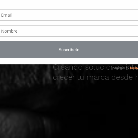
DIG
TITLE
Creando soluciones int
crecer tu marca desde 