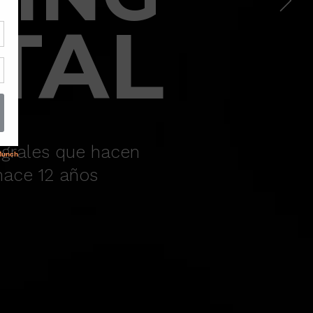
ITAL
egrales que hacen
hace 12 años